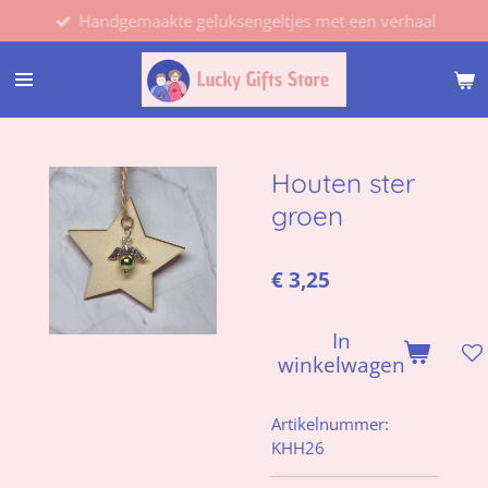
Handgemaakte geluksengeltjes met een verhaal
Ga
direct
naar
de
hoofdinhoud
Houten ster
groen
€ 3,25
In
winkelwagen
Artikelnummer:
KHH26