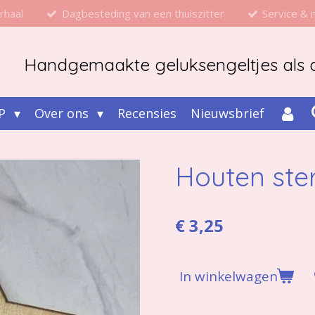
rhaal
Dagbesteding van een thuiszitter
Service &
Handgemaakte geluksengeltjes als d
P
Over ons
Recensies
Nieuwsbrief
Houten ste
€ 3,25
In winkelwagen