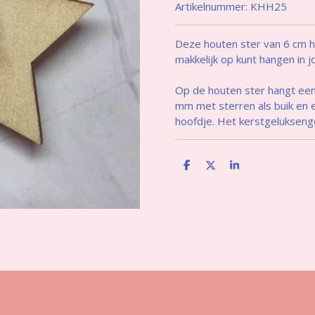
Artikelnummer:
KHH25
Deze houten ster van 6 cm h
makkelijk op kunt hangen in
Op de houten ster hangt een
mm met sterren als buik en 
hoofdje. Het kerstgeluksengel
D
D
S
e
e
h
l
e
a
e
l
r
n
e