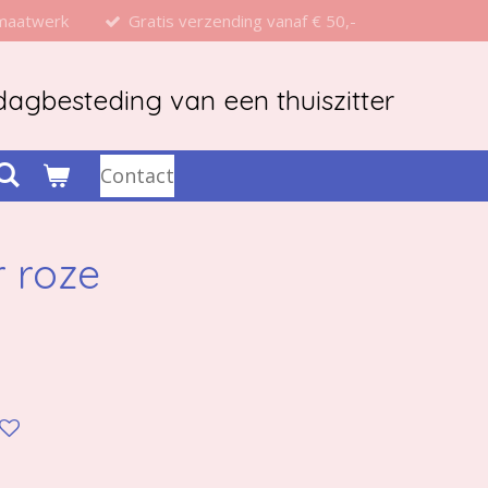
 maatwerk
Gratis verzending vanaf € 50,-
agbesteding van een thuiszitter
Contact
r roze