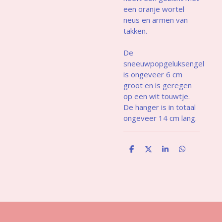
een oranje wortel
neus en armen van
takken.
De
sneeuwpopgeluksengel
is ongeveer 6 cm
groot en is geregen
op een wit touwtje.
De hanger is in totaal
ongeveer 14 cm lang.
D
D
S
D
e
e
h
e
l
e
a
l
e
l
r
e
n
e
n