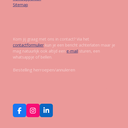
Sitemap
Contact
Kom jij graag met ons in contact? Via het
contactformulier
kun je een bericht achterlaten maar je
mag natuurlijk ook altijd een
e-mail
sturen, een
whatsappje of bellen.
Bestelling herroepen/annuleren
Volg ons op social media
F
I
L
a
n
i
c
s
n