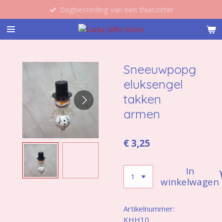
Dagbesteding van een thuiszitter
Ga
direct
naar
de
hoofdinhoud
Sneeuwpopg
eluksengel
takken
armen
€ 3,25
In
winkelwagen
Artikelnummer:
KHH10