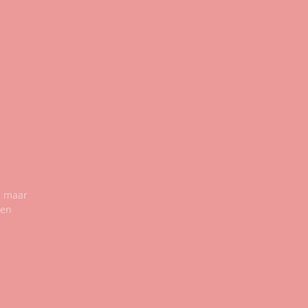
n maar
een
g ons op social media