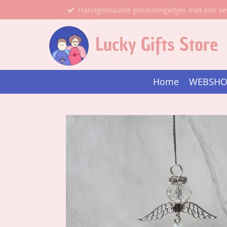
Handgemaakte geluksengeltjes met een ve
Ga
direct
naar
de
hoofdinhoud
Home
WEBSH