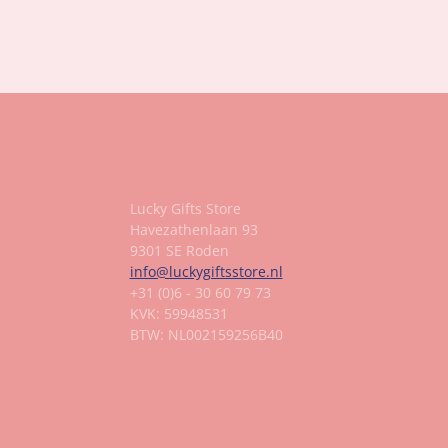
Gegevens
Lucky Gifts Store
Havezathenlaan 93
9301 SE Roden
info@luckygiftsstore.nl
+31 (0)6 - 30 60 79 73
KVK: 59948531
BTW: NL002159256B40
Informatie