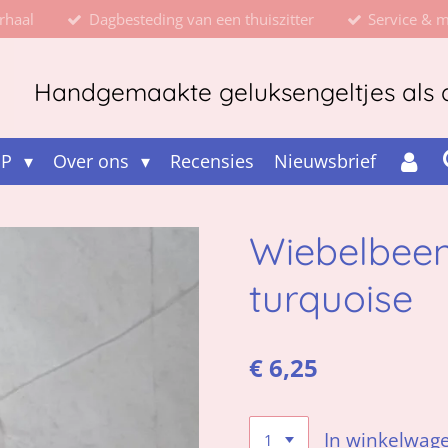
rhaal
Dagbesteding van een thuiszitter
Service & 
Handgemaakte geluksengeltjes als d
OP
Over ons
Recensies
Nieuwsbrief
Wiebelbeen
turquoise
€ 6,25
In winkelwag