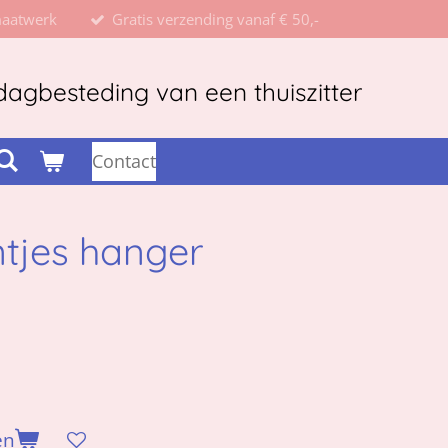
maatwerk
Gratis verzending vanaf € 50,-
agbesteding van een thuiszitter
Contact
tjes hanger
en