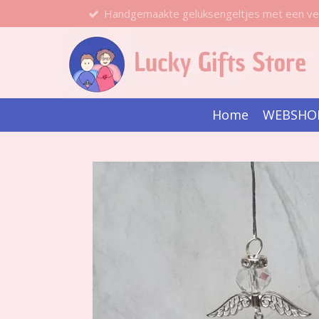
Handgemaakte geluksengeltjes met een ve
Ga
direct
naar
de
hoofdinhoud
Home
WEBSHO