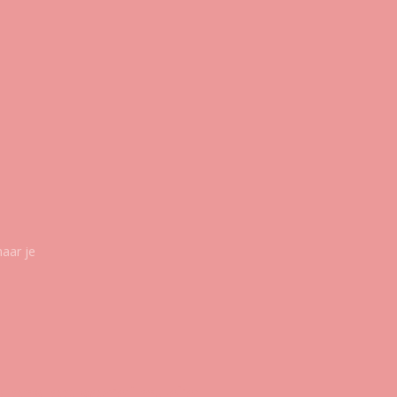
maar je
g ons op social media