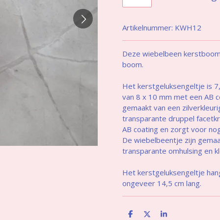
Artikelnummer:
KWH12
Deze wiebelbeen kerstboomh
boom.
Het kerstgeluksengeltje is 7,
van 8 x 10 mm met een AB coa
gemaakt van een zilverkleur
transparante druppel facetkr
AB coating en zorgt voor nog
De wiebelbeentje zijn gemaak
transparante omhulsing en kle
Het kerstgeluksengeltje hangt
ongeveer 14,5 cm lang.
D
D
S