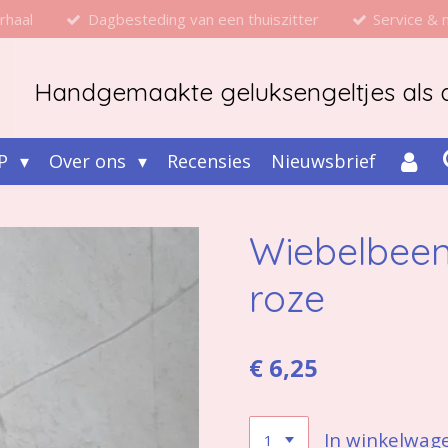
rhaal
Dagbesteding van een thuiszitter
Service &
Handgemaakte geluksengeltjes als d
P
Over ons
Recensies
Nieuwsbrief
Wiebelbeent
roze
€ 6,25
In winkelwag