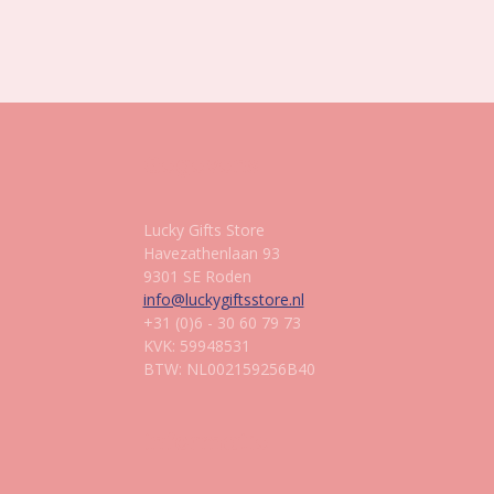
Gegevens
Lucky Gifts Store
Havezathenlaan 93
9301 SE Roden
info@luckygiftsstore.nl
+31 (0)6 - 30 60 79 73
KVK: 59948531
BTW: NL002159256B40
Informatie