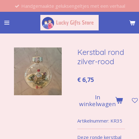
Handgemaakte geluksengeltjes met een verhaal
Ga
direct
naar
de
hoofdinhoud
Kerstbal rond
zilver-rood
€ 6,75
In
winkelwagen
Artikelnummer:
KR35
Deze ronde kerstbal