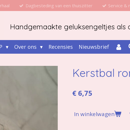
rhaal
Dagbesteding van een thuiszitter
Service &
Handgemaakte geluksengeltjes als d
P
Over ons
Recensies
Nieuwsbrief
Kerstbal r
€ 6,75
In winkelwagen