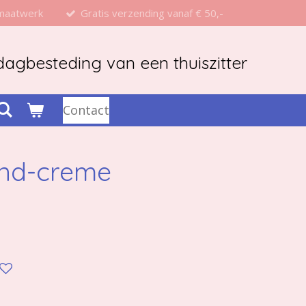
 maatwerk
Gratis verzending vanaf € 50,-
agbesteding van een thuiszitter
Contact
ond-creme