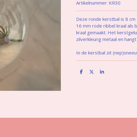
Artikelnummer:
KR30
Deze ronde kerstbal is 8 cm
16 mm rode ribbel kraal als 
kraal gemaakt. Het kerstgel
zilverkleurig metaal en hang
In de kerstbal zit (nep)sne
D
D
S
e
e
h
l
e
a
e
l
r
n
e