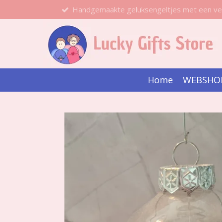
Handgemaakte geluksengeltjes met een ve
Ga
direct
naar
de
hoofdinhoud
Home
WEBSHO