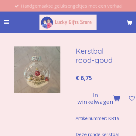
Handgemaakte geluksengeltjes met een verhaal
Ga
direct
naar
de
hoofdinhoud
Kerstbal
rood-goud
€ 6,75
In
winkelwagen
Artikelnummer:
KR19
Deze ronde kerstbal