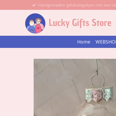
Handgemaakte geluksengeltjes met een ve
Ga
direct
naar
de
hoofdinhoud
Home
WEBSHO