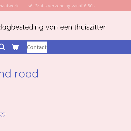
 maatwerk
Gratis verzending vanaf € 50,-
agbesteding van een thuiszitter
Contact
ond rood