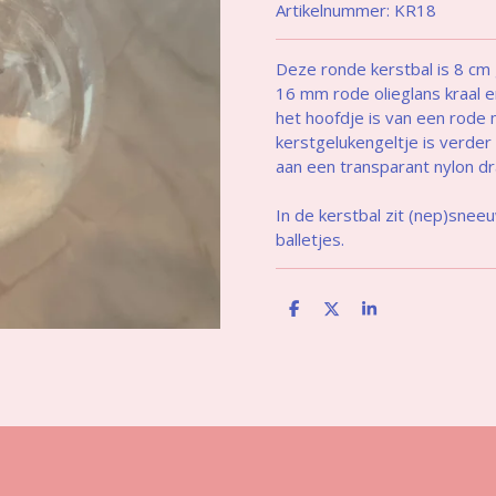
Artikelnummer:
KR18
Deze ronde kerstbal is 8 cm
16 mm rode olieglans kraal e
het hoofdje is van een rode 
kerstgelukengeltje is verder
aan een transparant nylon d
In de kerstbal zit (nep)snee
balletjes.
D
D
S
e
e
h
l
e
a
e
l
r
n
e