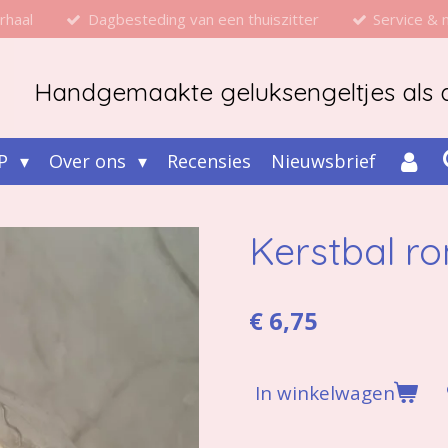
rhaal
Dagbesteding van een thuiszitter
Service &
Handgemaakte geluksengeltjes als d
P
Over ons
Recensies
Nieuwsbrief
Kerstbal r
€ 6,75
In winkelwagen