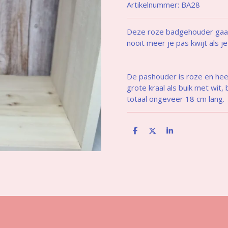
Artikelnummer:
BA28
Deze roze badgehouder gaat 
nooit meer je pas kwijt als j
De pashouder is roze en hee
grote kraal als buik met wit, 
totaal ongeveer 18 cm lang.
D
D
S
e
e
h
l
e
a
e
l
r
n
e