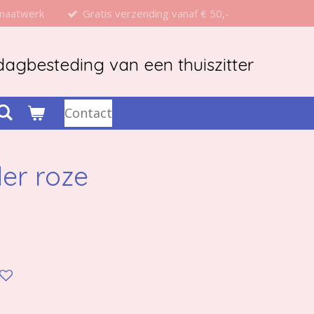
 maatwerk
Gratis verzending vanaf € 50,-
agbesteding van een thuiszitter
Contact
er roze