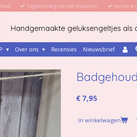
rhaal
Dagbesteding van een thuiszitter
Service &
Handgemaakte geluksengeltjes als d
P
Over ons
Recensies
Nieuwsbrief
Badgehoud
€ 7,95
In winkelwagen