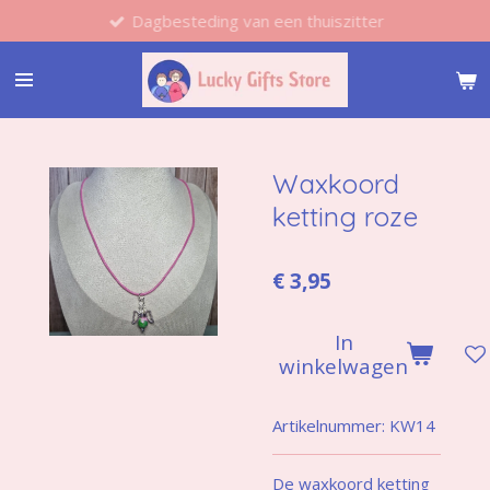
Dagbesteding van een thuiszitter
Ga
direct
naar
de
hoofdinhoud
Waxkoord
ketting roze
€ 3,95
In
winkelwagen
Artikelnummer:
KW14
De waxkoord ketting