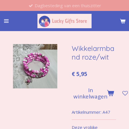
Dagbesteding van een thuiszitter
Ga
direct
naar
de
hoofdinhoud
Wikkelarmba
nd roze/wit
€ 5,95
In
winkelwagen
Artikelnummer:
A47
Deze vrolijke