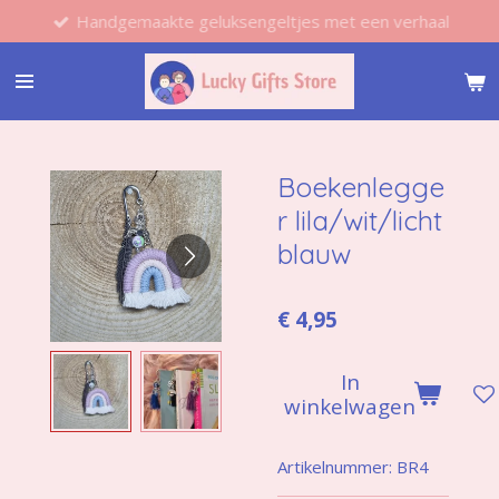
Handgemaakte geluksengeltjes met een verhaal
Ga
direct
naar
de
hoofdinhoud
Boekenlegge
r lila/wit/licht
blauw
€ 4,95
In
winkelwagen
Artikelnummer:
BR4