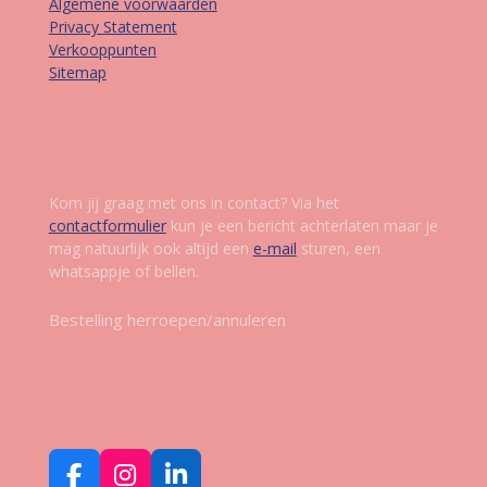
Algemene voorwaarden
Privacy Statement
Verkooppunten
Sitemap
Contact
Kom jij graag met ons in contact? Via het
contactformulier
kun je een bericht achterlaten maar je
mag natuurlijk ook altijd een
e-mail
sturen, een
whatsappje of bellen.
Bestelling herroepen/annuleren
Volg ons op social media
F
I
L