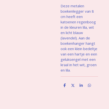
Deze metalen
boekenlegger van 8
cm heeft een
katoenen regenboog
in de kleuren lila, wit
en licht blauw
(lavendel). Aan de
boekenhanger hangt
ook een klein bedeltje
van een hartje en een
geluksengel met een
kraal in het wit, groen
en lila.
D
D
S
D
e
e
h
e
l
e
a
l
e
l
r
e
n
e
n