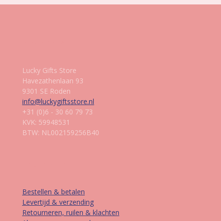
Gegevens
Lucky Gifts Store
Havezathenlaan 93
9301 SE Roden
info@luckygiftsstore.nl
+31 (0)6 - 30 60 79 73
KVK: 59948531
BTW: NL002159256B40
Informatie
Bestellen & betalen
Levertijd & verzending
Retourneren, ruilen & klachten