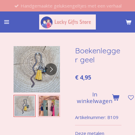
Handgemaakte geluksengeltjes met een verhaal
Ga
direct
naar
de
hoofdinhoud
Boekenlegge
r geel
€ 4,95
In
winkelwagen
Artikelnummer:
B109
Deze metalen