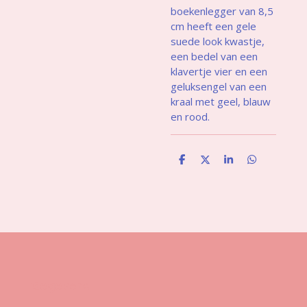
boekenlegger van 8,5
cm heeft een gele
suede look kwastje,
een bedel van een
klavertje vier en een
geluksengel van een
kraal met geel, blauw
en rood.
D
D
S
D
e
e
h
e
l
e
a
l
e
l
r
e
n
e
n
Gegevens