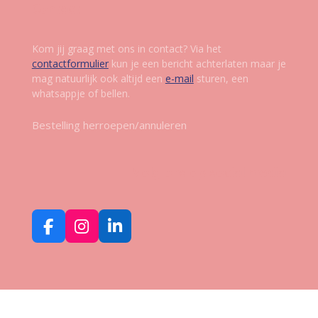
Contact
Kom jij graag met ons in contact? Via het
contactformulier
kun je een bericht achterlaten maar je
mag natuurlijk ook altijd een
e-mail
sturen, een
whatsappje of bellen.
Bestelling herroepen/annuleren
Volg ons op social media
F
I
L
a
n
i
c
s
n
e
t
k
b
a
e
o
g
d