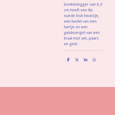
boekenlegger van 8,5
cm heeft een lila
suede look kwastje,
een bedel van een
hartje en een
geluksengel van een
kraal met wit, paars
en geel.
D
D
S
D
e
e
h
e
l
e
a
l
e
l
r
e
n
e
n
Gegevens