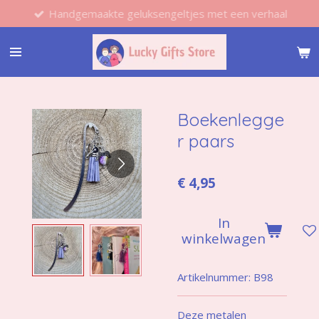
Handgemaakte geluksengeltjes met een verhaal
Ga
direct
naar
de
hoofdinhoud
Boekenlegge
r paars
€ 4,95
In
winkelwagen
Artikelnummer:
B98
Deze metalen