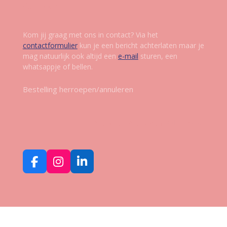
Contact
Kom jij graag met ons in contact? Via het
contactformulier
kun je een bericht achterlaten maar je
mag natuurlijk ook altijd een
e-mail
sturen, een
whatsappje of bellen.
Bestelling herroepen/annuleren
Volg ons op social media
F
I
L
a
n
i
c
s
n
e
t
k
b
a
e
o
g
d