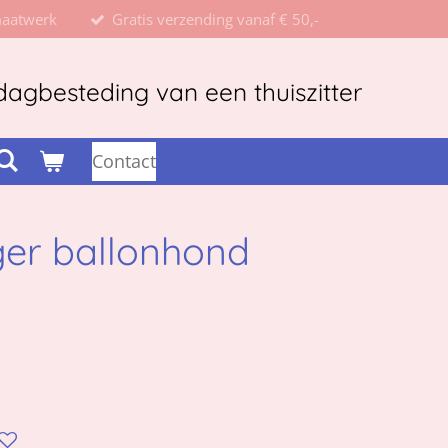
maatwerk
Gratis verzending vanaf € 50,-
agbesteding van een thuiszitter
Contact
ger ballonhond