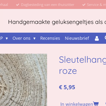
rhaal
Dagbesteding van een thuiszitter
Service & 
Handgemaakte geluksengeltjes als d
OP
Over ons
Recensies
Nieuwsbrief
Sleutelhan
roze
€ 5,95
In winkelwagen