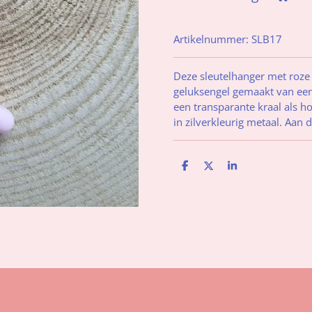
Artikelnummer:
SLB17
Deze sleutelhanger met roze
geluksengel gemaakt van een 
een transparante kraal als ho
in zilverkleurig metaal. Aan 
D
D
S
e
e
h
l
e
a
e
l
r
n
e