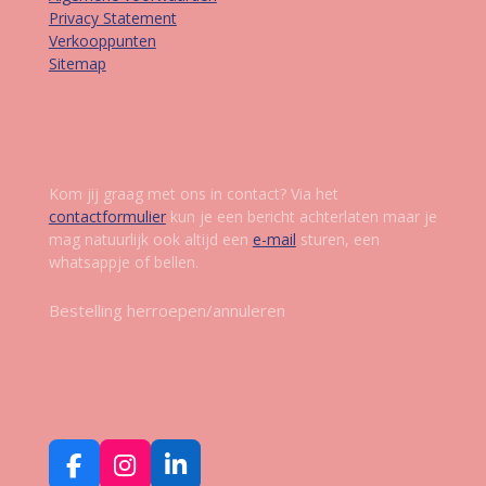
Privacy Statement
Verkooppunten
Sitemap
Contact
Kom jij graag met ons in contact? Via het
contactformulier
kun je een bericht achterlaten maar je
mag natuurlijk ook altijd een
e-mail
sturen, een
whatsappje of bellen.
Bestelling herroepen/annuleren
Volg ons op social media
F
I
L