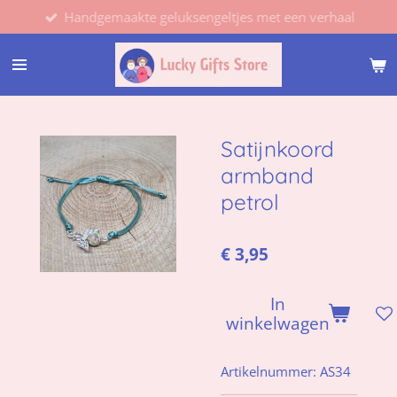
Handgemaakte geluksengeltjes met een verhaal
Ga
direct
naar
de
hoofdinhoud
Satijnkoord
armband
petrol
€ 3,95
In
winkelwagen
Artikelnummer:
AS34