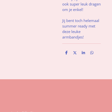
ook super leuk dragen
om je enkel!
Jij bent toch helemaal
summer ready met
deze leuke
armbandjes!
D
D
S
D
e
e
h
e
l
e
a
l
e
l
r
e
n
e
n
Gegevens