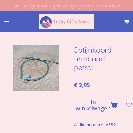
Handgemaakte geluksengeltjes met een verhaal
Ga
direct
naar
de
hoofdinhoud
Satijnkoord
armband
petrol
€ 3,95
In
winkelwagen
Artikelnummer:
AS32