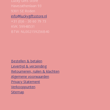
Lucky Gifts Store
Havezathenlaan 93
9301 SE Roden
info@luckygiftsstore.nl
+31 (0)6 - 30 60 79 73
KVK: 59948531
BTW: NL002159256B40
Informatie
Bestellen & betalen
Levertijd & verzending
Retourneren, ruilen & klachten
Algemene voorwaarden
Privacy Statement
Verkooppunten
Sitemap
Contact