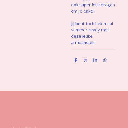
ook super leuk dragen
om je enkel!
Jij bent toch helemaal
summer ready met
deze leuke
armbandjes!
D
D
S
D
e
e
h
e
l
e
a
l
e
l
r
e
n
e
n
Gegevens