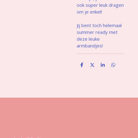
ook super leuk dragen
om je enkel!
Jij bent toch helemaal
summer ready met
deze leuke
armbandjes!
D
D
S
D
e
e
h
e
l
e
a
l
e
l
r
e
n
e
n
Gegevens