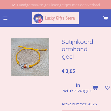
Handgemaakte geluksengeltjes met een verhaal
Ga
direct
naar
de
hoofdinhoud
Satijnkoord
armband
geel
€ 3,95
In
winkelwagen
Artikelnummer:
AS26