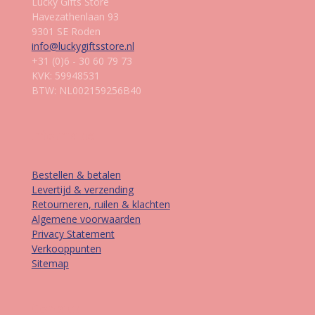
Lucky Gifts Store
Havezathenlaan 93
9301 SE Roden
info@luckygiftsstore.nl
+31 (0)6 - 30 60 79 73
KVK: 59948531
BTW: NL002159256B40
Informatie
Bestellen & betalen
Levertijd & verzending
Retourneren, ruilen & klachten
Algemene voorwaarden
Privacy Statement
Verkooppunten
Sitemap
Contact