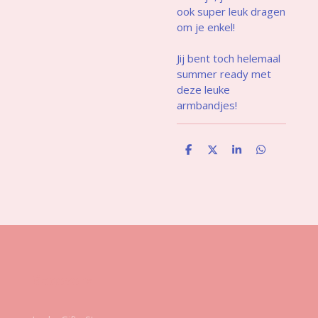
ook super leuk dragen
om je enkel!
Jij bent toch helemaal
summer ready met
deze leuke
armbandjes!
D
D
S
D
e
e
h
e
l
e
a
l
e
l
r
e
n
e
n
Gegevens