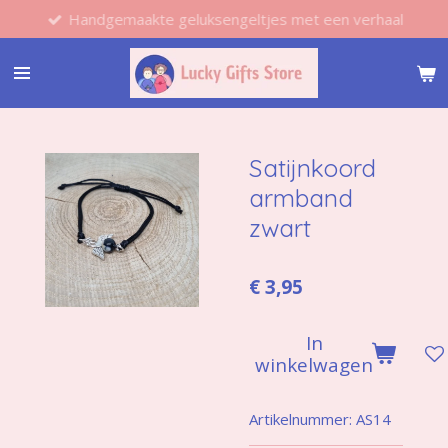
Handgemaakte geluksengeltjes met een verhaal
Ga
direct
naar
de
hoofdinhoud
Satijnkoord
armband
zwart
€ 3,95
In
winkelwagen
Artikelnummer:
AS14