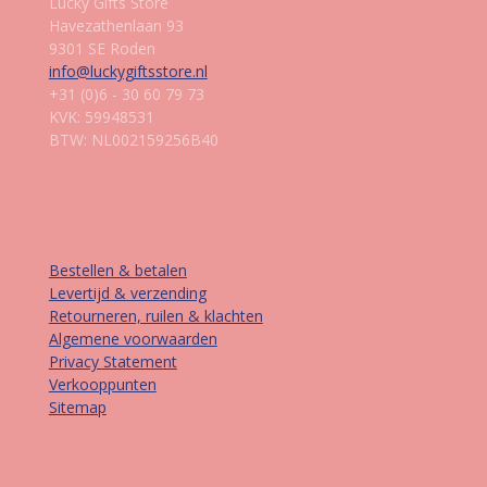
Lucky Gifts Store
Havezathenlaan 93
9301 SE Roden
info@luckygiftsstore.nl
+31 (0)6 - 30 60 79 73
KVK: 59948531
BTW: NL002159256B40
Informatie
Bestellen & betalen
Levertijd & verzending
Retourneren, ruilen & klachten
Algemene voorwaarden
Privacy Statement
Verkooppunten
Sitemap
Contact