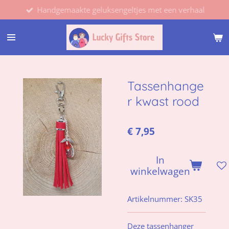
Handgemaakte geluksengeltjes met een verhaal
Ga
direct
naar
de
hoofdinhoud
Tassenhange
r kwast rood
€ 7,95
In
winkelwagen
Artikelnummer:
SK35
Deze tassenhanger