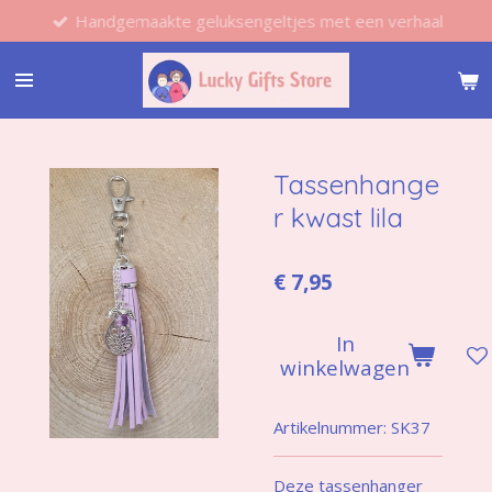
Handgemaakte geluksengeltjes met een verhaal
Ga
direct
naar
de
hoofdinhoud
Tassenhange
r kwast lila
€ 7,95
In
winkelwagen
Artikelnummer:
SK37
Deze tassenhanger