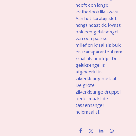
heeft een lange
leatherlook lila kwast.
Aan het karabijnslot
hangt naast de kwast
ook een geluksengel
van een paarse
millefiori kraal als buik
en transparante 4 mm
kraal als hoofdje. De
geluksengel is
afgewerkt in
zilverkleurig metaal.
De grote
zilverkleurige druppel
bedel maakt de
tassenhanger
helemaal af.
D
D
S
D