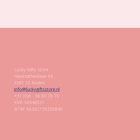
e
e
h
e
l
e
a
l
e
l
r
e
n
e
n
Gegevens
Lucky Gifts Store
Havezathenlaan 93
9301 SE Roden
info@luckygiftsstore.nl
+31 (0)6 - 30 60 79 73
KVK: 59948531
BTW: NL002159256B40
Informatie