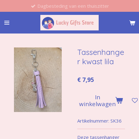
Dagbesteding van een thuiszitter
Ga
direct
naar
de
hoofdinhoud
Tassenhange
r kwast lila
€ 7,95
In
winkelwagen
Artikelnummer:
SK36
Deze tassenhanger