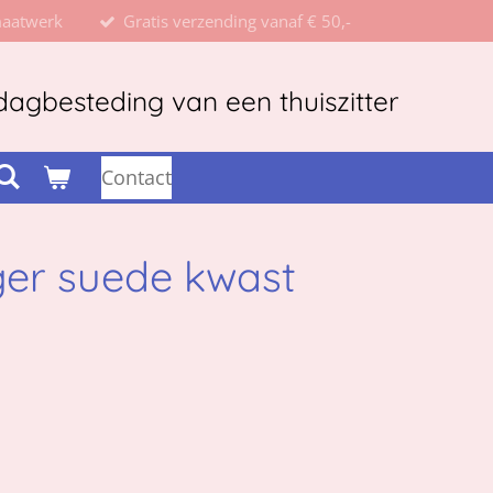
maatwerk
Gratis verzending vanaf € 50,-
agbesteding van een thuiszitter
Contact
ger suede kwast