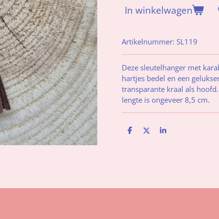
In winkelwagen
Artikelnummer:
SL119
Deze sleutelhanger met karabi
hartjes bedel en een geluksen
transparante kraal als hoofd.
lengte is ongeveer 8,5 cm.
D
D
S
e
e
h
l
e
a
e
l
r
n
e