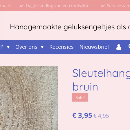
rhaal
Dagbesteding van een thuiszitter
Service & 
Handgemaakte geluksengeltjes als d
OP
Over ons
Recensies
Nieuwsbrief
Sleutelhan
bruin
Sale!
€ 3,95
€ 4,95