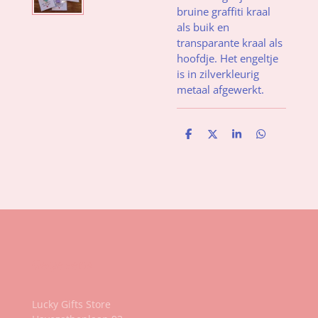
bruine graffiti kraal
als buik en
transparante kraal als
hoofdje. Het engeltje
is in zilverkleurig
metaal afgewerkt.
D
D
S
D
e
e
h
e
l
e
a
l
e
l
r
e
n
e
n
Gegevens
Lucky Gifts Store