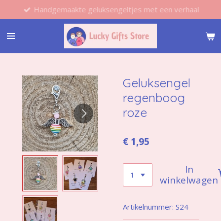
Handgemaakte geluksengeltjes met een verhaal
Ga
direct
naar
de
hoofdinhoud
Geluksengel
regenboog
roze
€ 1,95
In
winkelwagen
Artikelnummer:
S24