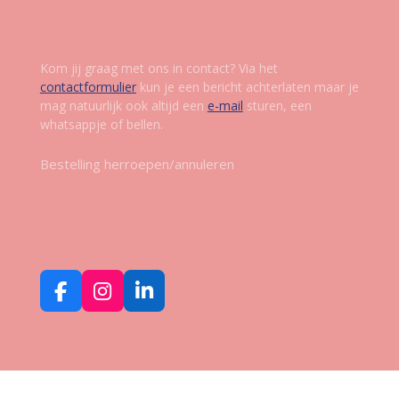
Contact
Kom jij graag met ons in contact? Via het
contactformulier
kun je een bericht achterlaten maar je
mag natuurlijk ook altijd een
e-mail
sturen, een
whatsappje of bellen.
Bestelling herroepen/annuleren
Volg ons op social media
F
I
L
a
n
i
c
s
n
e
t
k
b
a
e
o
g
d