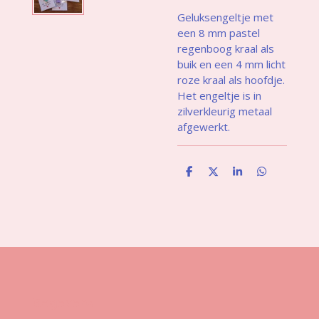
Geluksengeltje met
een 8 mm pastel
regenboog kraal als
buik en een 4 mm licht
roze kraal als hoofdje.
Het engeltje is in
zilverkleurig metaal
afgewerkt.
D
D
S
D
e
e
h
e
l
e
a
l
e
l
r
e
n
e
n
Gegevens