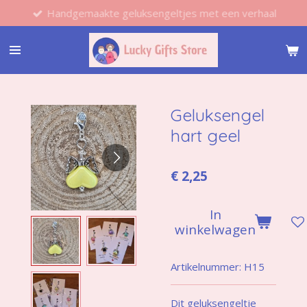
Handgemaakte geluksengeltjes met een verhaal
Ga
direct
naar
de
hoofdinhoud
Geluksengel
hart geel
€ 2,25
In
winkelwagen
Artikelnummer:
H15
Dit geluksengeltje