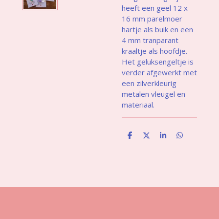
heeft een geel 12 x
16 mm parelmoer
hartje als buik en een
4 mm tranparant
kraaltje als hoofdje.
Het geluksengeltje is
verder afgewerkt met
een zilverkleurig
metalen vleugel en
materiaal.
D
D
S
D
e
e
h
e
l
e
a
l
e
l
r
e
n
e
n