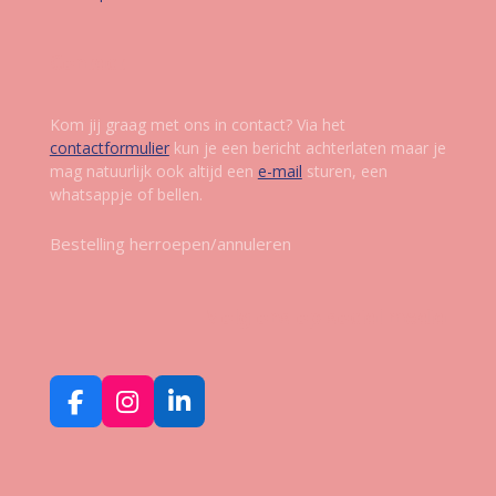
Contact
Kom jij graag met ons in contact? Via het
contactformulier
kun je een bericht achterlaten maar je
mag natuurlijk ook altijd een
e-mail
sturen, een
whatsappje of bellen.
Bestelling herroepen/annuleren
Volg ons op social media
F
I
L
a
n
i
c
s
n
e
t
k