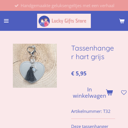
Handgemaakte geluksengeltjes met een verhaal
Ga
direct
naar
de
hoofdinhoud
Tassenhange
r hart grijs
€ 5,95
In
winkelwagen
Artikelnummer:
T32
Deze tassenhanger