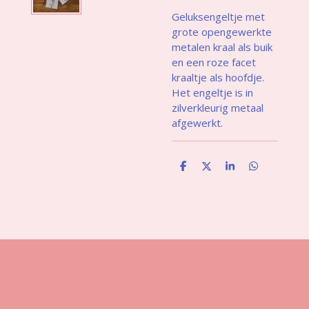
Geluksengeltje met
grote opengewerkte
metalen kraa
l als buik
en een roze facet
kraaltje als hoofdje.
Het engeltje is in
zilverkleurig metaal
afgewerkt.
D
D
S
D
e
e
h
e
l
e
a
l
e
l
r
e
n
e
n
Gegevens