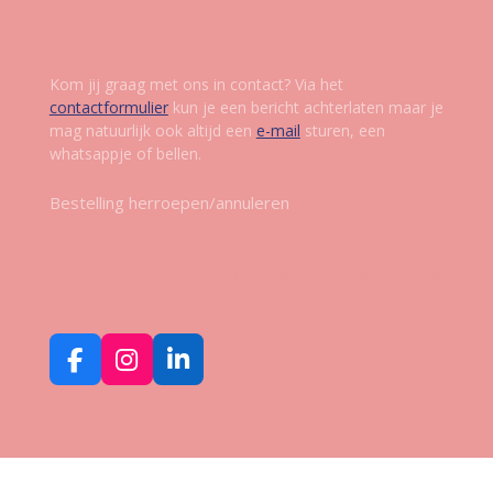
Contact
Kom jij graag met ons in contact? Via het
contactformulier
kun je een bericht achterlaten maar je
mag natuurlijk ook altijd een
e-mail
sturen, een
whatsappje of bellen.
Bestelling herroepen/annuleren
Volg ons op social media
F
I
L
a
n
i
c
s
n
e
t
k
b
a
e
o
g
d