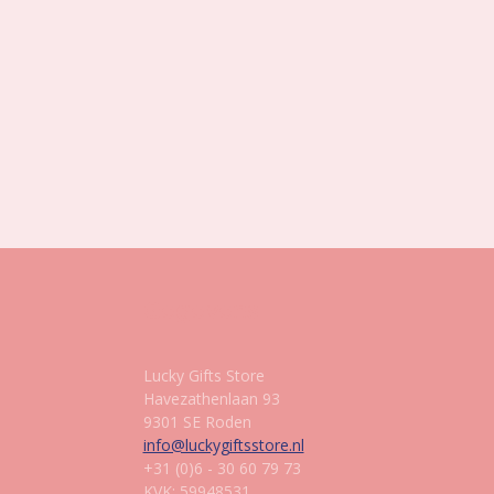
Gegevens
Lucky Gifts Store
Havezathenlaan 93
9301 SE Roden
info@luckygiftsstore.nl
+31 (0)6 - 30 60 79 73
KVK: 59948531