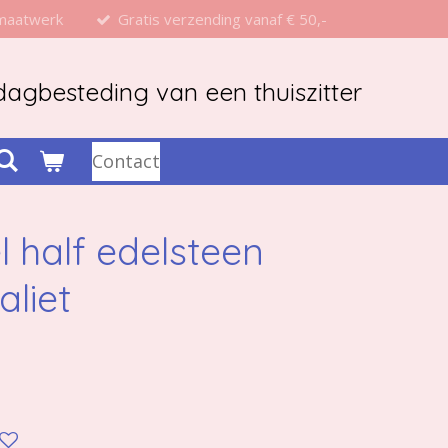
 maatwerk
Gratis verzending vanaf € 50,-
agbesteding van een thuiszitter
Contact
 half edelsteen
liet