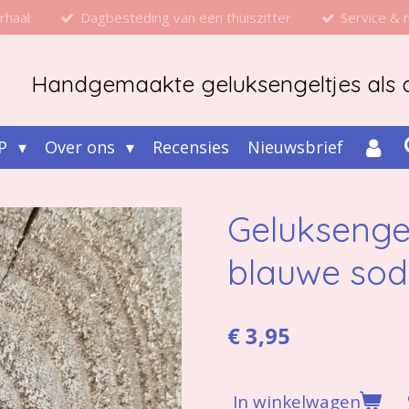
rhaal
Dagbesteding van een thuiszitter
Service &
Handgemaakte geluksengeltjes als d
P
Over ons
Recensies
Nieuwsbrief
Geluksengel
blauwe soda
€ 3,95
In winkelwagen