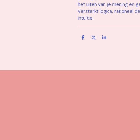
het uiten van je mening en g
Versterkt logica, rationeel d
intuïtie.
D
D
S
e
e
h
l
e
a
e
l
r
n
e