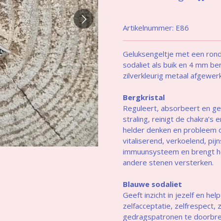
Artikelnummer:
E86
Geluksengeltje met een rond
sodaliet als buik en 4 mm berg
zilverkleurig metaal afgewerk
Bergkristal
Reguleert, absorbeert en ge
straling, reinigt de chakra’s
helder denken en probleem 
vitaliserend, verkoelend, pij
immuunsysteem en brengt het
andere stenen versterken.
Blauwe sodaliet
Geeft inzicht in jezelf en hel
zelfacceptatie, zelfrespect,
gedragspatronen te doorbrek