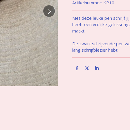
Artikelnummer:
KP10
Met deze leuke pen schrijf jij
heeft een vrolijke geluksengel
maakt.
De zwart schrijvende pen wo
lang schrijfplezier hebt.
D
D
S
e
e
h
l
e
a
e
l
r
n
e