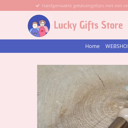
Handgemaakte geluksengeltjes met een ve
Ga
direct
naar
de
hoofdinhoud
Home
WEBSHO