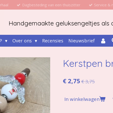
rhaal
Dagbesteding van een thuiszitter
Service &
Handgemaakte geluksengeltjes als d
P
Over ons
Recensies
Nieuwsbrief
Kerstpen b
€ 2,75
€ 3,75
In winkelwagen