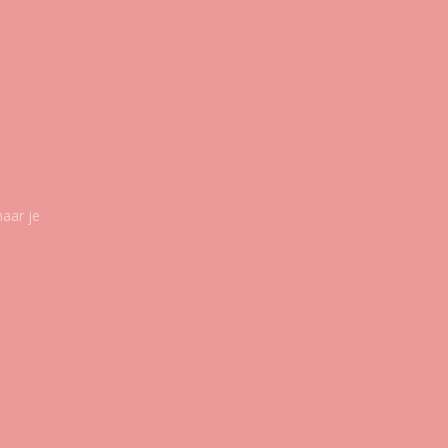
maar je
g ons op social media