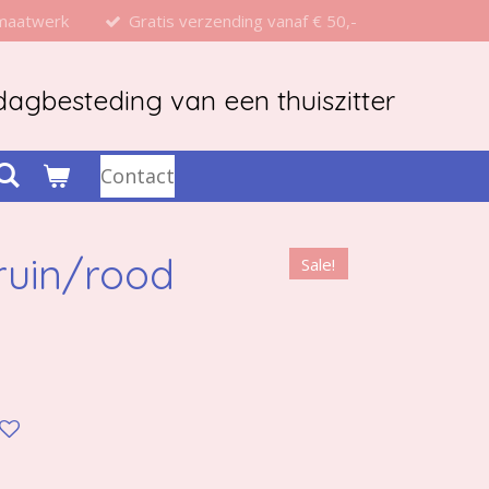
 maatwerk
Gratis verzending vanaf € 50,-
agbesteding van een thuiszitter
Contact
ruin/rood
Sale!