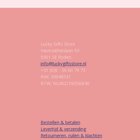
Gegevens
Lucky Gifts Store
Havezathenlaan 93
9301 SE Roden
info@luckygiftsstore.nl
+31 (0)6 - 30 60 79 73
KVK: 59948531
BTW: NL002159256B40
Informatie
Bestellen & betalen
Levertijd & verzending
Retourneren, ruilen & klachten