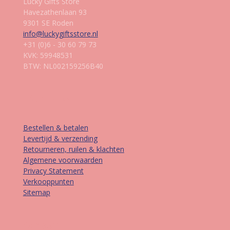
Lucky Gifts Store
Havezathenlaan 93
9301 SE Roden
info@luckygiftsstore.nl
+31 (0)6 - 30 60 79 73
KVK: 59948531
BTW: NL002159256B40
Informatie
Bestellen & betalen
Levertijd & verzending
Retourneren, ruilen & klachten
Algemene voorwaarden
Privacy Statement
Verkooppunten
Sitemap
Contact