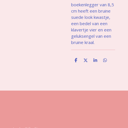
boekenlegger van 8,5
cm heeft een bruine
suede look kwastje,
een bedel van een
klavertje vier en een
geluksengel van een
bruine kraal.
D
D
S
D
e
e
h
e
l
e
a
l
e
l
r
e
n
e
n
Gegevens