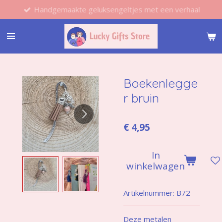
Handgemaakte geluksengeltjes met een verhaal
Ga
direct
naar
de
hoofdinhoud
Boekenlegge
r bruin
€ 4,95
In
winkelwagen
Artikelnummer:
B72
Deze metalen