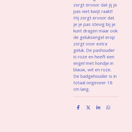
zorgt ervoor dat jij je
pas niet kwijt raakt!
Hij zorgt ervoor dat
je je pas stevig bij je
kunt dragen maar ook
de geluksengel erop
zorgt voor extra
geluk. De pashouder
is roze en heeft een
engel met hondje in
blauw, wit en roze.
De badgehouder is in
totaal ongeveer 18
cm lang.
D
D
S
D
e
e
h
e
l
e
a
l
e
l
r
e
n
e
n