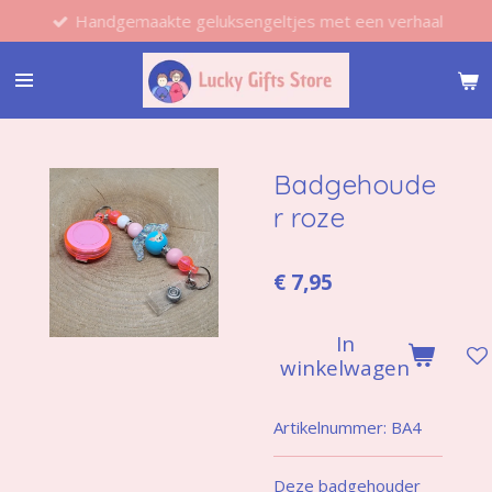
Handgemaakte geluksengeltjes met een verhaal
Ga
direct
naar
de
hoofdinhoud
Badgehoude
r roze
€ 7,95
In
winkelwagen
Artikelnummer:
BA4
Deze badgehouder