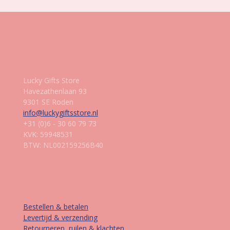
Gegevens
Lucky Gifts Store
Havezathenlaan 93
9301 SE Roden
info@luckygiftsstore.nl
+31 (0)6 - 30 60 79 73
KVK: 59948531
BTW: NL002159256B40
Informatie
Bestellen & betalen
Levertijd & verzending
Retourneren, ruilen & klachten