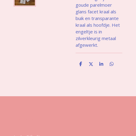
goude parelmoer
glans facet kraal als
buik en transparante
kraal als hoofdje. Het
engeltje is in
zilverkleurig metaal
afgewerkt.
D
D
S
D
e
e
h
e
l
e
a
l
e
l
r
e
n
e
n
Gegevens