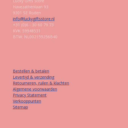
Lucky Gifts Store
Havezathenlaan 93
9301 SE Roden
info@luckygiftsstore.nl
+31 (0)6 - 30 60 79 73
KVK: 59948531
BTW: NL002159256B40
Informatie
Bestellen & betalen
Levertijd & verzending
Retourneren, ruilen & klachten
Algemene voorwaarden
Privacy Statement
Verkooppunten
Sitemap
Contact