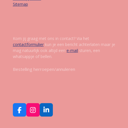
Sitemap
Contact
Kom jij graag met ons in contact? Via het
contactformulier
kun je een bericht achterlaten maar je
mag natuurlijk ook altijd een
e-mail
sturen, een
whatsappje of bellen.
Bestelling herroepen/annuleren
Volg ons op social media
F
I
L
a
n
i
c
s
n