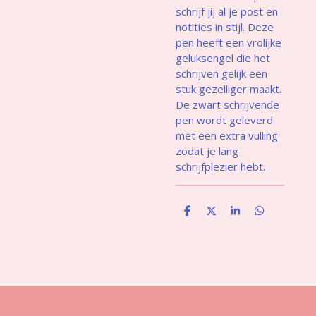
schrijf jij al je post en
notities in stijl. Deze
pen heeft een vrolijke
geluksengel die het
schrijven gelijk een
stuk gezelliger maakt.
De zwart schrijvende
pen wordt geleverd
met een extra vulling
zodat je lang
schrijfplezier hebt.
D
D
S
D
e
e
h
e
l
e
a
l
e
l
r
e
n
e
n