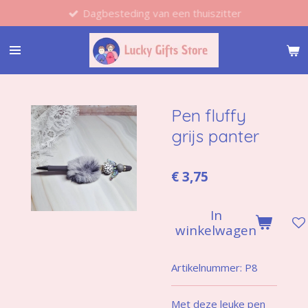
Dagbesteding van een thuiszitter
Ga
direct
naar
de
hoofdinhoud
Pen fluffy
grijs panter
€ 3,75
In
winkelwagen
Artikelnummer:
P8
Met deze leuke pen