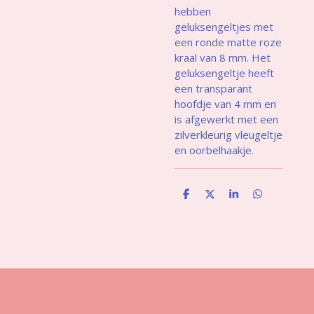
hebben
geluksengeltjes met
een ronde matte roze
kraal van 8 mm. Het
geluksengeltje heeft
een transparant
hoofdje van 4 mm en
is afgewerkt met een
zilverkleurig vleugeltje
en oorbelhaakje.
D
D
S
D
e
e
h
e
l
e
a
l
e
l
r
e
n
e
n