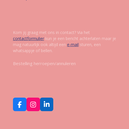
Contact
Kom jij graag met ons in contact? Via het
contactformulier
kun je een bericht achterlaten maar je
mag natuurlijk ook altijd een
e-mail
sturen, een
whatsappje of bellen.
Bestelling herroepen/annuleren
Volg ons op social media
F
I
L
a
n
i
c
s
n
e
t
k