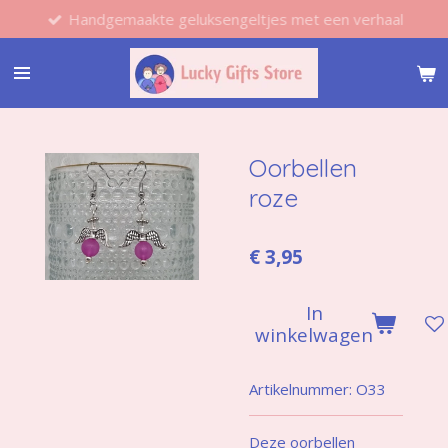
Handgemaakte geluksengeltjes met een verhaal
Ga
direct
naar
de
hoofdinhoud
Oorbellen
roze
€ 3,95
In
winkelwagen
Artikelnummer:
O33
Deze oorbellen