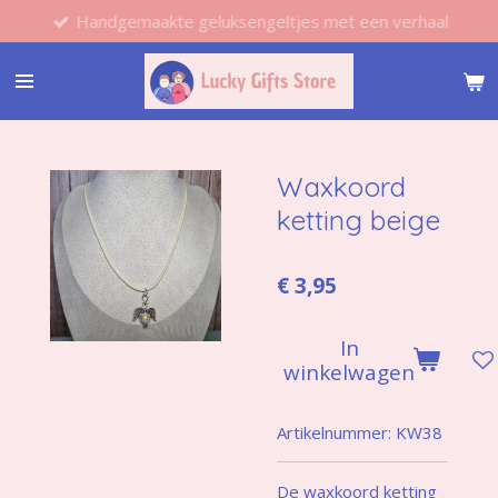
Handgemaakte geluksengeltjes met een verhaal
Ga
direct
naar
de
hoofdinhoud
Waxkoord
ketting beige
€ 3,95
In
winkelwagen
Artikelnummer:
KW38
De waxkoord ketting