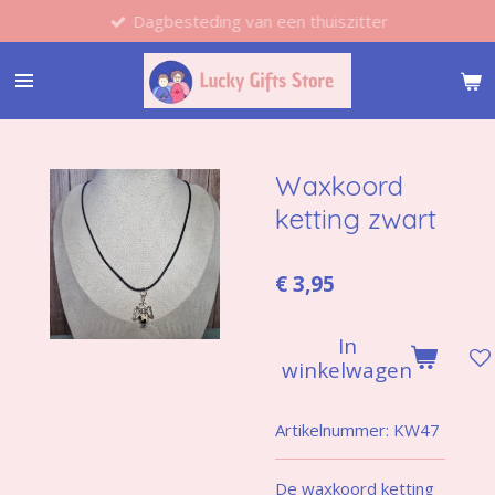
Dagbesteding van een thuiszitter
Ga
direct
naar
de
hoofdinhoud
Waxkoord
ketting zwart
€ 3,95
In
winkelwagen
Artikelnummer:
KW47
De waxkoord ketting