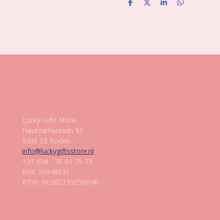
D
D
S
D
e
e
h
e
l
e
a
l
e
l
r
e
n
e
n
Gegevens
Lucky Gifts Store
Havezathenlaan 93
9301 SE Roden
info@luckygiftsstore.nl
+31 (0)6 - 30 60 79 73
KVK: 59948531
BTW: NL002159256B40
Informatie