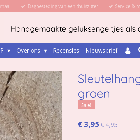
rhaal
Dagbesteding van een thuiszitter
Service & 
Handgemaakte geluksengeltjes als d
OP
Over ons
Recensies
Nieuwsbrief
Sleutelhan
groen
Sale!
€ 3,95
€ 4,95