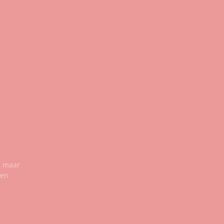
n maar
een