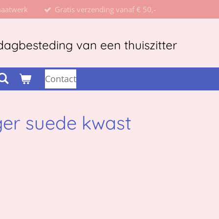
maatwerk
Gratis verzending vanaf € 50,-
agbesteding van een thuiszitter
Contact
ger suede kwast