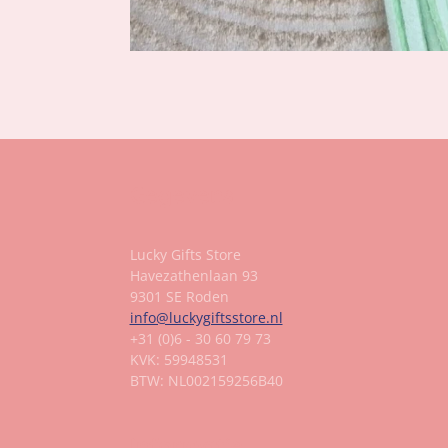
Gegevens
Lucky Gifts Store
Havezathenlaan 93
9301 SE Roden
info@luckygiftsstore.nl
+31 (0)6 - 30 60 79 73
KVK: 59948531
BTW: NL002159256B40
Informatie