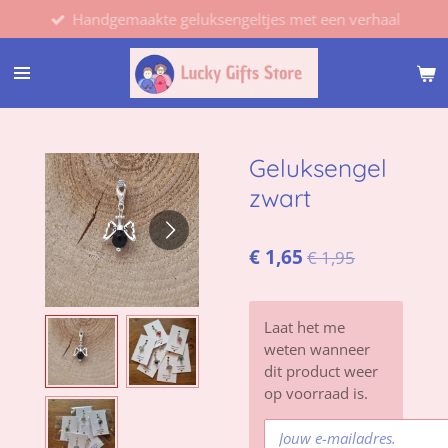
Handgemaakte geluksengeltjes met een verhaal
Ga
direct
naar
de
hoofdinhoud
Geluksengel
zwart
€ 1,65
€ 1,95
Laat het me
weten wanneer
dit product weer
op voorraad is.