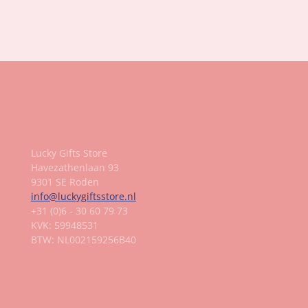
e
e
h
e
l
e
a
l
e
l
r
e
n
e
n
Gegevens
Lucky Gifts Store
Havezathenlaan 93
9301 SE Roden
info@luckygiftsstore.nl
+31 (0)6 - 30 60 79 73
KVK: 59948531
BTW: NL002159256B40
Informatie