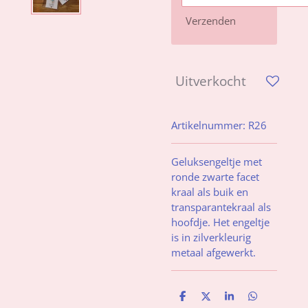
Verzenden
Uitverkocht
Artikelnummer:
R26
Geluksengeltje met
ronde zwarte facet
kraal
als buik en
transparantekraal als
hoofdje. Het engeltje
is in zilverkleurig
metaal afgewerkt.
D
D
S
D