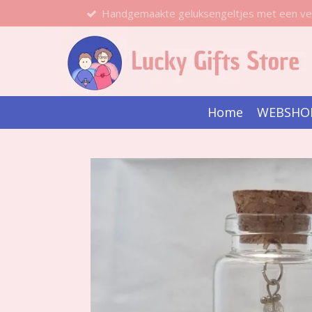
Handgemaakte geluksengeltjes met een ve
Ga
direct
naar
de
hoofdinhoud
Home
WEBSHO