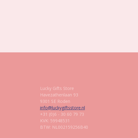
Gegevens
Lucky Gifts Store
Havezathenlaan 93
9301 SE Roden
info@luckygiftsstore.nl
+31 (0)6 - 30 60 79 73
KVK: 59948531
BTW: NL002159256B40