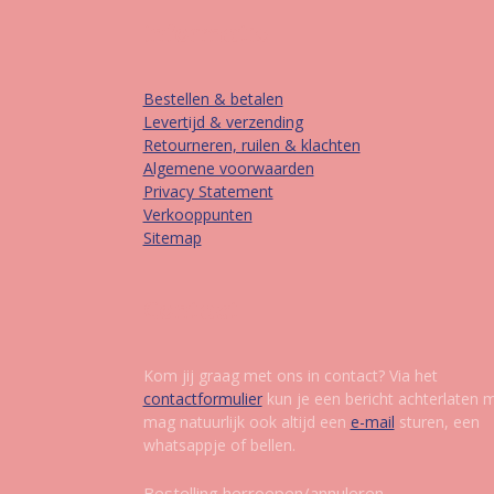
Informatie
Bestellen & betalen
Levertijd & verzending
Retourneren, ruilen & klachten
Algemene voorwaarden
Privacy Statement
Verkooppunten
Sitemap
Contact
Kom jij graag met ons in contact? Via het
contactformulier
kun je een bericht achterlaten 
mag natuurlijk ook altijd een
e-mail
sturen, een
whatsappje of bellen.
Bestelling herroepen/annuleren