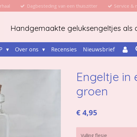
rhaal
Dagbesteding van een thuiszitter
Service &
Handgemaakte geluksengeltjes als d
P
Over ons
Recensies
Nieuwsbrief
Engeltje in 
groen
€ 4,95
Vulling flesje